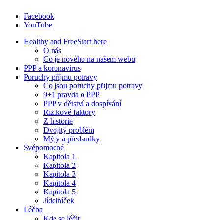
Facebook
YouTube
Healthy and Free
Start here
O nás
Co je nového na našem webu
PPP a koronavirus
Poruchy příjmu potravy
Co jsou poruchy příjmu potravy
9+1 pravda o PPP
PPP v dětství a dospívání
Rizikové faktory
Z historie
Dvojitý problém
Mýty a předsudky
Svépomocné
Kapitola 1
Kapitola 2
Kapitola 3
Kapitola 4
Kapitola 5
Jídelníček
Léčba
Kde se léčit