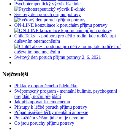
Psychoterapeutický výcvik E-clinic
Světový den poruch příjmu potravy
ON-LINE konzultace k poruchám příjmu potravy
ChildTalks+ - podpora pro děti z rodin, kde rodiče trpí
duševním onemocněním
Světový den poruch příjmu potravy 2. 6. 2021
Nejčtenější
Příklady doporučeného jídelníčku
Svépomocný program - mentální bulimie, psychogenní
přejídání, noční přejídání
Jak přistupovat k nemocnému
Přístupy k léčbě poruch příjmu potravy
Případ úspěšné léčby mentální anorexie
Po každém větším jídle mi je nevolno
Co jsou poruchy příjmu potravy