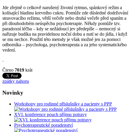
Jde zřejmě o celkově narušený životní rytmus, spánkový režim a
kolísající hladinu krevního cukru. Pomůže zde důsledné dodržování
stravovacího režimu, větší večeře nebo druhá večeře před spaním a
při dlouhodobém neúspěchu psychoterapie. Někdy pomůže tzv.
paradoxní léčba – kdy se nežádoucí jev předepíše – nemocný si
nařizuje budíka na pravidelnou noční dobu a nutí se do jídla, i když
se mu nechce. Použití této metody je však možné jen za pomoci
odborníka – psychologa, psychoterapeuta a za jeho systematického
vedení.
.
Čteno
7019
krát
zpátky nahoru
Novinky
Workshopy pro rodinné příslušníky a pacienty s PPP
XVI. konference pouch příjmu potravy
Psychoterapeutické poradenství