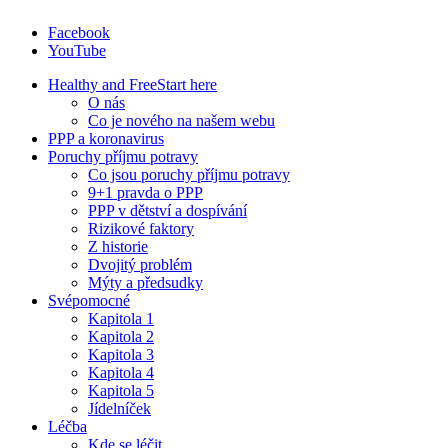
Facebook
YouTube
Healthy and Free
Start here
O nás
Co je nového na našem webu
PPP a koronavirus
Poruchy příjmu potravy
Co jsou poruchy příjmu potravy
9+1 pravda o PPP
PPP v dětství a dospívání
Rizikové faktory
Z historie
Dvojitý problém
Mýty a předsudky
Svépomocné
Kapitola 1
Kapitola 2
Kapitola 3
Kapitola 4
Kapitola 5
Jídelníček
Léčba
Kde se léčit