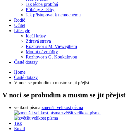
Jak léčba probíhá
Příběhy z léčby
Jak přistupovat k nemocnému
Rodič
Učitel
Lifestyle
Ideál krásy
Zdravá strava
Rozhovor s M. Vieweghem
Módní návrhářky
Rozhovor s G. Koukalovou
Časté dotazy
Home
Časté dotazy
V noci se probudím a musím se jít přejíst
V noci se probudím a musím se jít přejíst
velikost písma
zmenšit velikost písma
zvětšit velikost písma
Tisk
Email