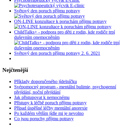
Psychoterapeutický výcvik E-clinic
Světový den poruch příjmu potravy
ON-LINE konzultace k poruchám příjmu potravy
ChildTalks+ - podpora pro děti z rodin, kde rodiče trpí
duševním onemocněním
Světový den poruch příjmu potravy 2. 6. 2021
Nejčtenější
Příklady doporučeného jídelníčku
Svépomocný program - mentální bulimie, psychogenní
přejídání, noční přejídání
Jak přistupovat k nemocnému
Přístupy k léčbě poruch příjmu potravy
Případ úspěšné léčby mentální anorexie
Po každém větším jídle mi je nevolno
Co jsou poruchy příjmu potravy