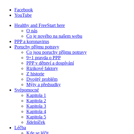
Facebook
YouTube
Healthy and Free
Start here
O nás
Co je nového na našem webu
PPP a koronavirus
Poruchy příjmu potravy
Co jsou poruchy příjmu potravy
9+1 pravda o PPP
PPP v dětství a dospívání
Rizikové faktory
Z historie
Dvojitý problém
Mýty a předsudky
Svépomocné
Kapitola 1
Kapitola 2
Kapitola 3
Kapitola 4
Kapitola 5
Jídelníček
Léčba
Kde se léčit