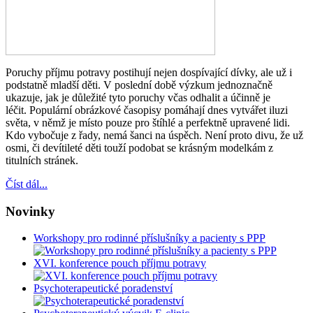
Poruchy příjmu potravy postihují nejen dospívající dívky, ale už i
podstatně mladší děti. V poslední době výzkum jednoznačně
ukazuje, jak je důležité tyto poruchy včas odhalit a účinně je
léčit. Populární obrázkové časopisy pomáhají dnes vytvářet iluzi
světa, v němž je místo pouze pro štíhlé a perfektně upravené lidi.
Kdo vybočuje z řady, nemá šanci na úspěch. Není proto divu, že už
osmi, či devítileté děti touží podobat se krásným modelkám z
titulních stránek.
Číst dál...
Novinky
Workshopy pro rodinné příslušníky a pacienty s PPP
XVI. konference pouch příjmu potravy
Psychoterapeutické poradenství