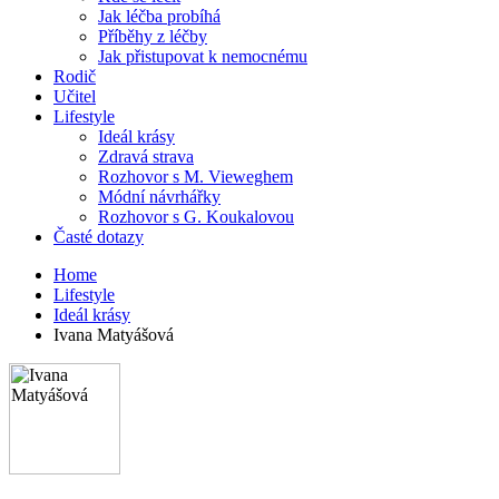
Jak léčba probíhá
Příběhy z léčby
Jak přistupovat k nemocnému
Rodič
Učitel
Lifestyle
Ideál krásy
Zdravá strava
Rozhovor s M. Vieweghem
Módní návrhářky
Rozhovor s G. Koukalovou
Časté dotazy
Home
Lifestyle
Ideál krásy
Ivana Matyášová